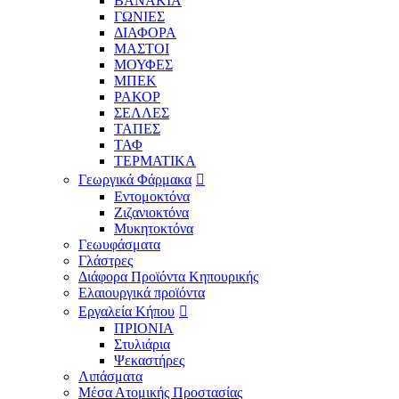
ΒΑΝΑΚΙΑ
ΓΩΝΙΕΣ
ΔΙΑΦΟΡΑ
ΜΑΣΤΟΙ
ΜΟΥΦΕΣ
ΜΠΕΚ
ΡΑΚΟΡ
ΣΕΛΛΕΣ
ΤΑΠΕΣ
ΤΑΦ
ΤΕΡΜΑΤΙΚΑ
Γεωργικά Φάρμακα
Εντομοκτόνα
Ζιζανιοκτόνα
Μυκητοκτόνα
Γεωυφάσματα
Γλάστρες
Διάφορα Προϊόντα Κηπουρικής
Ελαιουργικά προϊόντα
Εργαλεία Κήπου
ΠΡΙΟΝΙΑ
Στυλιάρια
Ψεκαστήρες
Λιπάσματα
Μέσα Ατομικής Προστασίας