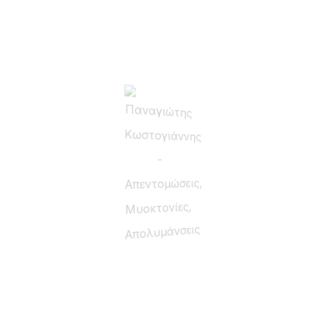
Να με θυμάσαι
Σύνδεση
Χάσατε τον κωδικό σας;
Παρέχουμε υπηρεσίες απεντόμωσης-μυοκτονίας και
απολύμανσης σε οικιακούς χώρους, βιομηχανικούς
χώρους, καταστήματα υγειονομικού ενδιαφέροντος,