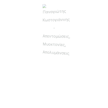
NUTRIMORE 18-6-12 + 0,04B 25kg
18,00
€
PIAMAX ΕΛΑΙΑ 18-5-12 +0,3Β +2MgO
(+21,5SO3) ΚΟΚΚΩΔΕΣ ΛΙΠΑΣΜΑ ΓΙΑ ΤΗΝ
ΕΛΙΑ
1,00
€
–
16,00
€