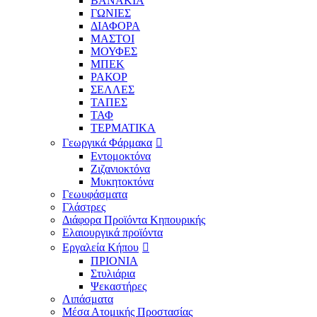
ΒΑΝΑΚΙΑ
ΓΩΝΙΕΣ
ΔΙΑΦΟΡΑ
ΜΑΣΤΟΙ
ΜΟΥΦΕΣ
ΜΠΕΚ
ΡΑΚΟΡ
ΣΕΛΛΕΣ
ΤΑΠΕΣ
ΤΑΦ
ΤΕΡΜΑΤΙΚΑ
Γεωργικά Φάρμακα
Εντομοκτόνα
Ζιζανιοκτόνα
Μυκητοκτόνα
Γεωυφάσματα
Γλάστρες
Διάφορα Προϊόντα Κηπουρικής
Ελαιουργικά προϊόντα
Εργαλεία Κήπου
ΠΡΙΟΝΙΑ
Στυλιάρια
Ψεκαστήρες
Λιπάσματα
Μέσα Ατομικής Προστασίας