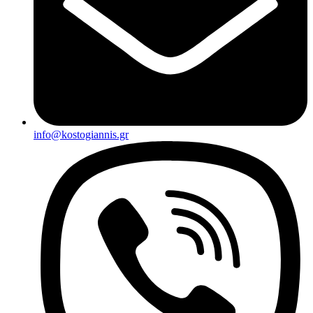
info@kostogiannis.gr