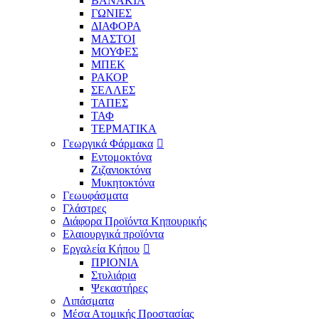
ΒΑΝΑΚΙΑ
ΓΩΝΙΕΣ
ΔΙΑΦΟΡΑ
ΜΑΣΤΟΙ
ΜΟΥΦΕΣ
ΜΠΕΚ
ΡΑΚΟΡ
ΣΕΛΛΕΣ
ΤΑΠΕΣ
ΤΑΦ
ΤΕΡΜΑΤΙΚΑ
Γεωργικά Φάρμακα
Εντομοκτόνα
Ζιζανιοκτόνα
Μυκητοκτόνα
Γεωυφάσματα
Γλάστρες
Διάφορα Προϊόντα Κηπουρικής
Ελαιουργικά προϊόντα
Εργαλεία Κήπου
ΠΡΙΟΝΙΑ
Στυλιάρια
Ψεκαστήρες
Λιπάσματα
Μέσα Ατομικής Προστασίας