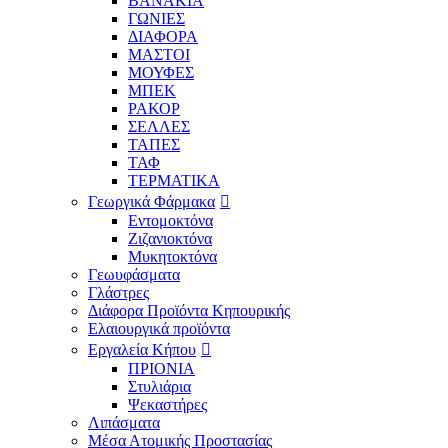
ΒΑΝΑΚΙΑ
ΓΩΝΙΕΣ
ΔΙΑΦΟΡΑ
ΜΑΣΤΟΙ
ΜΟΥΦΕΣ
ΜΠΕΚ
ΡΑΚΟΡ
ΣΕΛΛΕΣ
ΤΑΠΕΣ
ΤΑΦ
ΤΕΡΜΑΤΙΚΑ
Γεωργικά Φάρμακα
Εντομοκτόνα
Ζιζανιοκτόνα
Μυκητοκτόνα
Γεωυφάσματα
Γλάστρες
Διάφορα Προϊόντα Κηπουρικής
Ελαιουργικά προϊόντα
Εργαλεία Κήπου
ΠΡΙΟΝΙΑ
Στυλιάρια
Ψεκαστήρες
Λιπάσματα
Μέσα Ατομικής Προστασίας